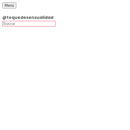
Menú
Toque de Sensualidad Lingerie
@toquedesensualidad
Inicio
Productos
Ofertas
Lencería
Accesorios
Enterizos/Mallas
Medias
Tangas
Tallas Grandes
Vestidos
Látex y Cuero
Disfraces
Zapatos Pleaser Originales · Entrega Inmediata
Guía de Tallas
Talla 35
Talla 36