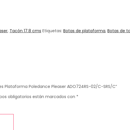
aser
,
Tacón 17.8 cms
Etiquetas:
Botas de plataforma
,
Botas de t
cones Plataforma Poledance Pleaser ADO724RS-02/C-SRS/C”
pos obligatorios están marcados con
*