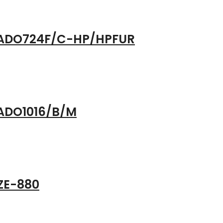
r ADO724F/C-HP/HPFUR
 ADO1016/B/M
ZE-880