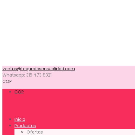
Talla 37
Talla 38
Talla 39
Talla 40
Talla 41
Talla 42
Talla 43
Talla 44
Productos en Preventa
Contacto
ventas@toquedesensualidad.com
Whatsapp: 315 473 8321
COP
COP
Inicio
Productos
Ofertas