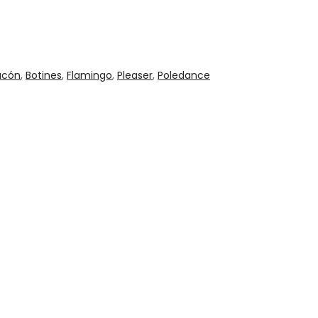
acón
,
Botines
,
Flamingo
,
Pleaser
,
Poledance