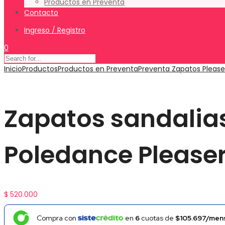
Productos en Preventa
Contacto
Ingreso / Registro
0
Inicio
Productos
Productos en Preventa
Preventa Zapatos Please
Zapatos sandalia
Poledance Pleas
$
520.000
Compra con
en
6
cuotas de
$105.697/mens