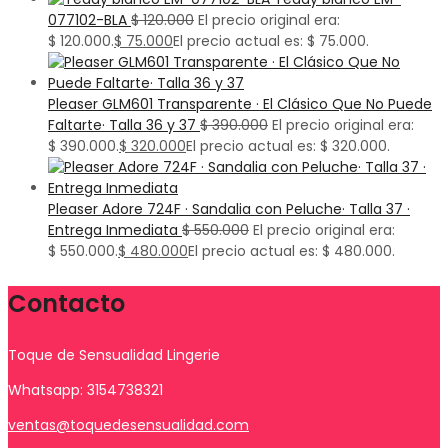
077102-BLA
$
120.000
El precio original era:
$ 120.000.
$
75.000
El precio actual es: $ 75.000.
Pleaser GLM601 Transparente · El Clásico Que No Puede
Faltarte· Talla 36 y 37
$
390.000
El precio original era:
$ 390.000.
$
320.000
El precio actual es: $ 320.000.
Pleaser Adore 724F · Sandalia con Peluche· Talla 37 ·
Entrega Inmediata
$
550.000
El precio original era:
$ 550.000.
$
480.000
El precio actual es: $ 480.000.
Contacto
Toque de Sensualidad Lingerie
Whatsapp: 3154738321
ventas@toquedesensualidad.com