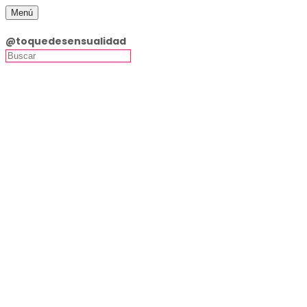
Menú
Toque de Sensualidad Lingerie
@toquedesensualidad
Inicio
Productos
Ofertas
Lencería
Accesorios
Enterizos/Mallas
Medias
Tangas
Tallas Grandes
Vestidos
Látex y Cuero
Disfraces
Zapatos Pleaser Originales · Entrega Inmediata
Guía de Tallas
Talla 35
Talla 36