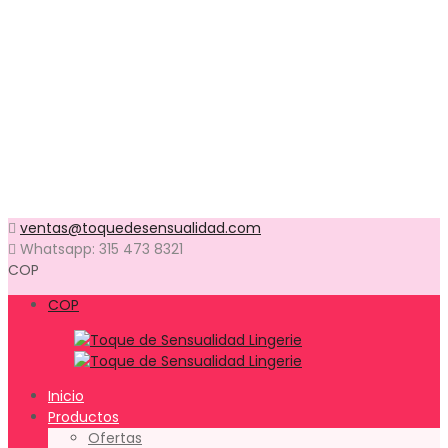
Talla 37
Talla 38
Talla 39
Talla 40
Talla 41
Talla 42
Talla 43
Talla 44
Productos en Preventa
Contacto
ventas@toquedesensualidad.com
Whatsapp: 315 473 8321
COP
COP
Inicio
Productos
Ofertas