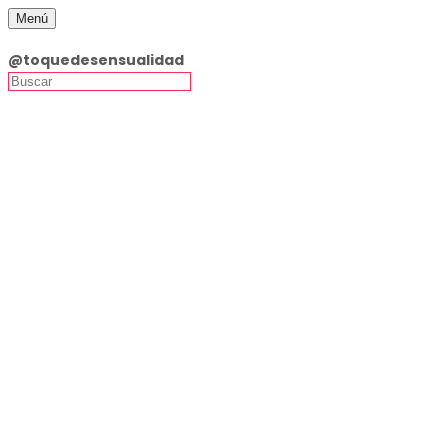
Menú
Toque de Sensualidad Lingerie
@toquedesensualidad
Inicio
Productos
Ofertas
Lencería
Accesorios
Enterizos/Mallas
Medias
Tangas
Tallas Grandes
Vestidos
Látex y Cuero
Disfraces
Zapatos Pleaser Originales · Entrega Inmediata
Guía de Tallas
Talla 35
Talla 36