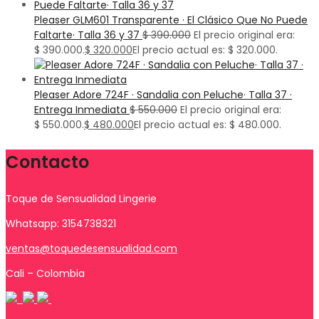
Pleaser GLM601 Transparente · El Clásico Que No Puede
Faltarte· Talla 36 y 37
$
390.000
El precio original era:
$ 390.000.
$
320.000
El precio actual es: $ 320.000.
Pleaser Adore 724F · Sandalia con Peluche· Talla 37 ·
Entrega Inmediata
$
550.000
El precio original era:
$ 550.000.
$
480.000
El precio actual es: $ 480.000.
Contacto
Toque de Sensualidad Lingerie
Whatsapp: 3154738321
ventas@toquedesensualidad.com
Cali – Colombia