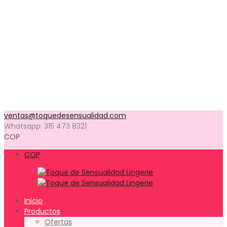
Talla 37
Talla 38
Talla 39
Talla 40
Talla 41
Talla 42
Talla 43
Talla 44
Productos en Preventa
Contacto
ventas@toquedesensualidad.com
Whatsapp: 315 473 8321
COP
COP
Inicio
Productos
Ofertas